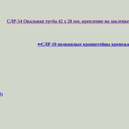
СДР-54 Овальная труба 42 х 28 мм. крепление на заклепке
⇐СДР-10 подвижные кронштейны крепежа
)