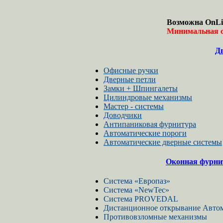
Возможна OnLi
Минимальная с
Д
Офисные ручки
Дверные петли
Замки + Шпингалеты
Цилиндровые механизмы
Мастер - системы
Доводчики
Антипаниковая фурнитура
Автоматические пороги
Автоматические дверные системы
Оконная фурни
Cистема «Европаз»
Система «NewTec»
Система PROVEDAL
Дистанционное открывание Автом
Противовзломные механизмы