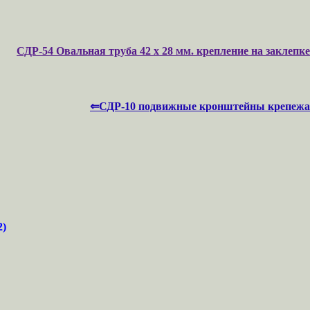
СДР-54 Овальная труба 42 х 28 мм. крепление на заклепке
⇐СДР-10 подвижные кронштейны крепежа
)