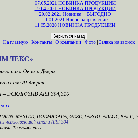
07.05.2021 НОВИНКА ПРОДУКЦИИ
19.04.2021 НОВИНКА ПРОДУКЦИИ
20.02.2021 Новинка + ВЫГОДНО
11.01.2021 Новое направление
11.05.2020 НОВИНКА ПРОДУКЦИИ
На главную
|
Контакты
|
О компании
|
Фото
|
Заявка на звонок
ХИМЛЕКС»
томатика Окна и Двери
алы для Аl дверей
и – ЭСКЛЮЗИВ AISI 304,316
ex.ru
r.HAHN, MASTER, DORMAKABA, GEZE, FARGO, ABLOY, KALE,
из нержавеющей стали AISI 304
авки, Термомосты
.