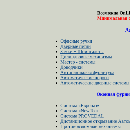
Возможна OnLi
Минимальная с
Д
Офисные ручки
Дверные петли
Замки + Шпингалеты
Цилиндровые механизмы
Мастер - системы
Доводчики
Антипаниковая фурнитура
Автоматические пороги
Автоматические дверные системы
Оконная фурни
Cистема «Европаз»
Система «NewTec»
Система PROVEDAL
Дистанционное открывание Автом
Противовзломные механизмы